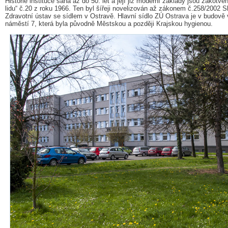
Historie instituce sahá až do 50. let a její již moderní základy jsou zakotve
lidu“ č.20 z roku 1966. Ten byl šířeji novelizován až zákonem č.258/2002 Sb
Zdravotní ústav se sídlem v Ostravě. Hlavní sídlo ZÚ Ostrava je v budově
náměstí 7, která byla původně Městskou a později Krajskou hygienou.