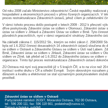
Od roku 2008 začalo Ministerstvo zdravotnictví České republiky realizovat
hospodaření a ekonomických procesů v přímo řízených organizacích. V této
proces restrukturalizace Zdravotních ústavů, jehož cílem je zefektivnění či
V rámci tohoto procesu došlo postupně v letech 2009 - 2012 k převzetí výk
dříve poskytovaly Zdravotní ústav se sídlem v Olomouci, Zdravotní ústav s
ústav se sídlem v Jihlavě a Zdravotní Ústav se sídlem v Brně. Tyto činnost
původních pracovištích, nyní v rámci organizační struktury Zdravotního ús
Na základě zákona č. 115/2012 Sb., kterým se mění zákon č. 258/2000 Sb.
byla od 1.6.2012 činnost dosavadních 14 zdravotních ústavů sloučena do d
se sídlem v Ostravě a Zdravotního Ústavu se sídlem v Ústí nad Labem. Zd
Brně, Zdravotní ústav se sídlem v Jihlavě, Zdravotní ústav se sídlem v Ol
sídlem ve Zlíně, tak přešel od 1.6.2012 do Zdravotního ústavu se sídlem v
organizace. Tímto byl proces restrukturalizace Zdravotních ústavů dokonče
ZÚ Ostrava má nyní svá pracoviště již v 5 krajích ČR, a to na více než 20-ti
institucí svého druhu v ČR a střední Evropě. Svým obrovským rozsahem 
důrazem a kvalitu a efektivnost se stal významným poskytovatelem služeb 
prostředí.
Zdravotní ústav se sídlem v Ostravě
Partyzánské náměstí 2633/7, Moravská Ostrava, 702 00 Ostrava,
tel.:
596 200 111
, fax:
596 118 661
,
podatelna@zuova.cz
,
Datová schránka: pubj9r8