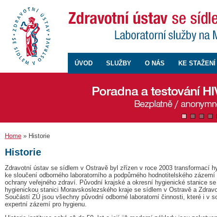
ÚVOD
SLUŽBY
O NÁS
KE STAŽENÍ
Home
» Historie
Historie
Zdravotní ústav se sídlem v Ostravě byl zřízen v roce 2003 transformací h
ke sloučení odborného laboratorního a podpůrného hodnotitelského zázemí p
ochrany veřejného zdraví. Původní krajské a okresní hygienické stanice se 
hygienickou stanici Moravskoslezského kraje se sídlem v Ostravě a Zdravo
Součástí ZÚ jsou všechny původní odborné laboratorní činnosti, které i v 
expertní zázemí pro hygienu.