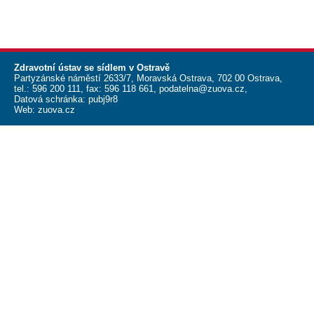
Zdravotní ústav se sídlem v Ostravě
Partyzánské náměstí 2633/7, Moravská Ostrava, 702 00 Ostrava,
tel.:
596 200 111
, fax:
596 118 661
,
podatelna@zuova.cz
,
Datová schránka: pubj9r8
Web:
zuova.cz