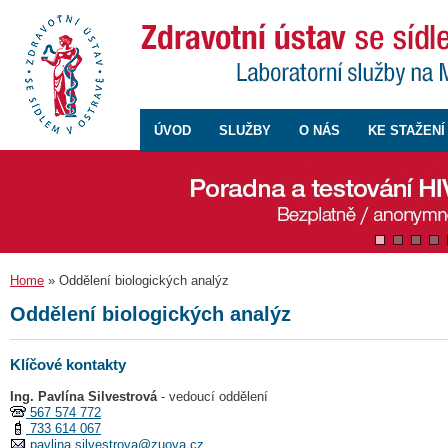
ÚVOD
SLUŽBY
O NÁS
KE STAŽENÍ
Home
» Oddělení biologických analýz
Oddělení biologických analýz
Klíčové kontakty
Ing. Pavlína Silvestrová
- vedoucí oddělení
567 574 772
733 614 067
pavlina.silvestrova@zuova.cz