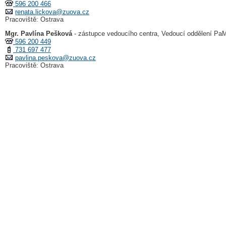
596 200 466
renata.lickova@zuova.cz
Pracoviště: Ostrava
Mgr. Pavlína Pešková
- zástupce vedoucího centra, Vedoucí oddělení Pa
596 200 449
731 697 477
pavlina.peskova@zuova.cz
Pracoviště: Ostrava