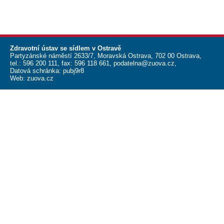
Zdravotní ústav se sídlem v Ostravě
Partyzánské náměstí 2633/7, Moravská Ostrava, 702 00 Ostrava,
tel.:
596 200 111
, fax:
596 118 661
,
podatelna@zuova.cz
,
Datová schránka: pubj9r8
Web:
zuova.cz