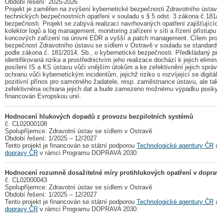
Období řešení: 2025-2026
Projekt je zaměřen na zvýšení kybernetické bezpečnosti Zdravotního ústav
technických bezpečnostních opatření v souladu s § 5 odst. 3 zákona č.181
bezpečnosti. Projekt se zabývá realizací navrhovaných opatření zajišťující
kolektor logů a log management, monitoring zařízení v síti a řízení přístu
koncových zařízení na úrovni EDR a vyšší a patch management. Cílem proj
bezpečnost Zdravotního ústavu se sídlem v Ostravě v souladu se standard
podle zákona č. 181/2014. Sb., o kybernetické bezpečnosti. Předkládaný p
identifikovaná rizika a prostřednictvím jeho realizace dochází k jejich elimin
posílení IS a KS ústavu vůči vnějším útokům a ke zefektivnění jejich správ
ochranu vůči kybernetickým incidentům, jejichž riziko s rozvíjející se digit
pozitivní přínos pro samotného žadatele, resp. zaměstnance ústavu, ale tak
zefektivněna ochrana jejich dat a bude zamezeno možnému výpadku poskyto
financován Evropskou unií.
Hodnocení hlukových dopadů z provozu bezpilotních systémů
č. CL02000108
Spolupříjemce: Zdravotní ústav se sídlem v Ostravě
Období řešení: 1/2025 – 12/2027
Tento projekt je financován se státní podporou
Technologické agentury ČR
dopravy ČR
v rámci Programu DOPRAVA 2030.
Hodnocení rozumně dosažitelné míry protihlukových opatření v dopra
č. CL02000043
Spolupříjemce: Zdravotní ústav se sídlem v Ostravě
Období řešení: 1/2025 – 12/2027
Tento projekt je financován se státní podporou
Technologické agentury ČR
dopravy ČR
v rámci Programu DOPRAVA 2030.