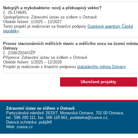
Netopýři a mykobakterie: nový a překvapivý vektor?
č. 25-17469S
Spolupříjemce: Zdravotní ústav se sídlem v Ostravě
Období řešení: 1/2025 – 12/2027
Tento projekt je realizován za finanční podpory
Grantové agentury České
republiky
.
Provoz stacionárních měřících stanic a měřícího vozu na území města
Ostravy
č. 2156/2024/OŽP
Příjemce: Zdravotní ústav se sídlem v Ostravě
Období řešení: 1/2025 – 12/2029
Projekt je realizován s finanční podporou
statutárního města Ostravy
Ukončené projekty
Zdravotní ústav se sídlem v Ostravě
Partyzánské náměstí 2633/7, Moravská Ostrava, 702 00 Ostrava,
tel.:
596 200 111
, fax:
596 118 661
,
podatelna@zuova.cz
,
Datová schránka: pubj9r8
Web:
zuova.cz