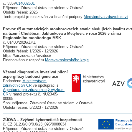
č. 335V
614002601
Příjemce: Zdravotní ústav se sídlem v Ostravě
Období řešení: 2026
Tento projekt je realizován za finanční podpory
Ministerstva zdravotnictví
Provoz tří automatických monitorovacích stanic sledujících kvalitu ov
na území Chotěbuzi, Jablunkova a Metylovic v roce 2026 v rámci
Regionálního monitoringu MSK
č. 01400/2026/ŽPZ
Příjemce: Zdravotní ústav se sídlem v Ostravě
Období řešení: 1/2026 - 12/2026
https://air.zuova.cz/ovzdusi/
Financováno z rozpočtu
Moravskoslezského kraje
Včasná diagnostika invazivní plicní
aspergilózy budoucí generace
Podpořeno
Ministerstvem
zdravotnictví ČR
ve spolupráci s
Agenturou pro zdravotnický výzkum
ČR
v rámci projektu č. NU23-05-
00095
Spolupříjemce: Zdravotní ústav se sídlem v Ostravě
Období řešení: 5/2023 - 12/2026
ZÚOVA – Zvýšení kybernetické bezpečnosti
č. CZ.31.2.0/0.0/0.0/23_095/0008634
Příjemce: Zdravotní ústav se sídlem v Ostravě