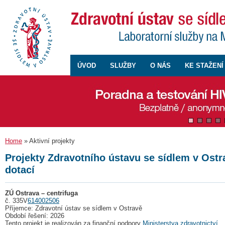
ÚVOD
SLUŽBY
O NÁS
KE STAŽENÍ
Home
» Aktivní projekty
Projekty Zdravotního ústavu se sídlem v Ost
dotací
ZÚ Ostrava – centrifuga
č. 335V
614002506
Příjemce: Zdravotní ústav se sídlem v Ostravě
Období řešení: 2026
Tento projekt je realizován za finanční podpory
Ministerstva zdravotnictví