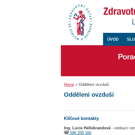
ÚVOD
SLU
Home
» Oddělení ovzduší
Oddělení ovzduší
Klíčové kontakty
Ing. Lucie Hellebrandová
- vedoucí cen
596 200 166