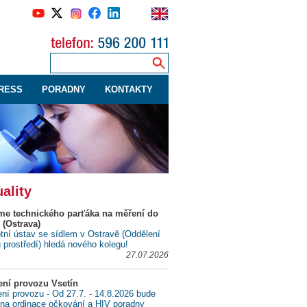
RESS
PORADNY
KONTAKTY
ality
me technického parťáka na měření do
 (Ostrava)
tní ústav se sídlem v Ostravě (Oddělení
ů prostředí) hledá nového kolegu!
27.07.2026
ní provozu Vsetín
í provozu - Od 27.7. - 14.8.2026 bude
na ordinace očkování a HIV poradny