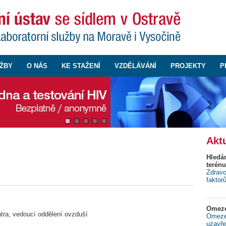
ŽBY
O NÁS
KE STAŽENÍ
VZDĚLÁVÁNÍ
PROJEKTY
P
Aktu
Hledá
terénu
Zdravo
faktor
Omeze
tra, vedoucí oddělení ovzduší
Omezen
uzavře