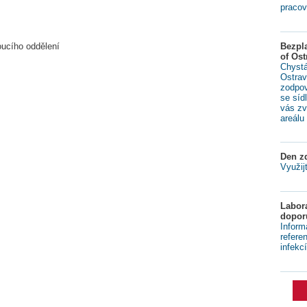
pracov
Bezpl
oucího oddělení
of Ost
Chystá
Ostrav
zodpov
se síd
vás zv
areálu 
Den zd
Využij
Labora
dopor
Inform
refere
infekcí