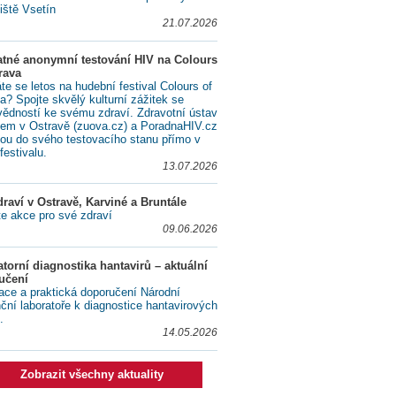
iště Vsetín
21.07.2026
atné anonymní testování HIV na Colours
rava
te se letos na hudební festival Colours of
a? Spojte skvělý kulturní zážitek se
ědností ke svému zdraví. Zdravotní ústav
lem v Ostravě (zuova.cz) a PoradnaHIV.cz
ou do svého testovacího stanu přímo v
festivalu.
13.07.2026
raví v Ostravě, Karviné a Bruntále
te akce pro své zdraví
09.06.2026
torní diagnostika hantavirů – aktuální
učení
ace a praktická doporučení Národní
nční laboratoře k diagnostice hantavirových
.
14.05.2026
Zobrazit všechny aktuality